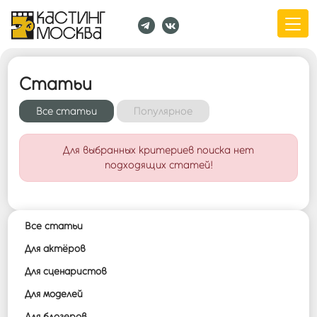
Статьи
Все cтатьи
Популярное
Для выбранных критериев поиска нет
подходящих статей!
Все cтатьи
Для актёров
Для сценаристов
Для моделей
Для блогеров