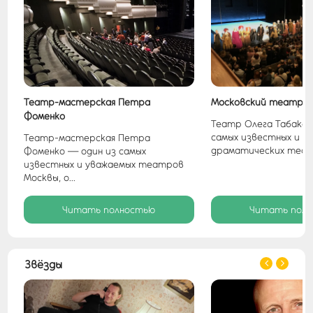
Театр-мастерская Петра
Московский театр О
Фоменко
х
Театр Олега Табаков
в
самых известных и у
Театр-мастерская Петра
драматических театр
Фоменко — один из самых
известных и уважаемых театров
Москвы, о...
Читать полностью
Читать пол
Звёзды