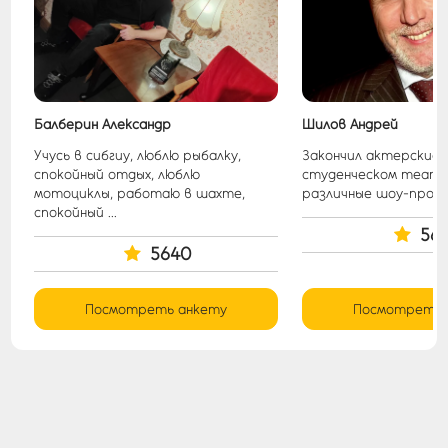
Балберин Александр
Шилов Андрей
Учусь в сибгиу, люблю рыбалку,
Закончил актерские к
спокойный отдых, люблю
студенческом театр
мотоциклы, работаю в шахте,
различные шоу-програ
спокойный ...
561
5640
Посмотреть анкету
Посмотреть 