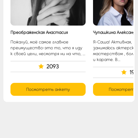
Преображенская Анастасия
Чупашкина Александр
р
Пожалуй, моё самое главное
Я-Саша! Активная, кр
преимущество-это то, что я иду
занимаюсь актерски
к своей цели, несмотря ни на что, ...
мастерством , боль
и карате. В...
2093
198
Посмотреть анкету
Посмотреть 