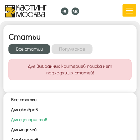
Статьи
Все cтатьи
Популярное
Для выбранных критериев поиска нет
подходящих статей!
Все cтатьи
Для актёров
Для сценаристов
Для моделей
Для блогеров