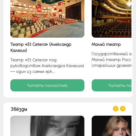
Театр «Et Cetera» (Александр
Малый театр
Калягин)
Государственный ак
Малый театр России
Театр «Et Cetera» под
старейших драматиче
руководством Александра Калягина
.
— один из самых ярк...
Читать полностью
Читать пол
Звёзды