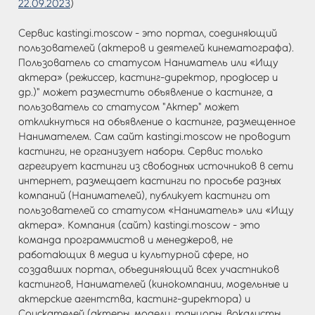
22.09.2023
)
Сервис kastingi.moscow - это портал, соединяющий
пользователей (актеров и деятелей кинематографа).
Пользователь со статусом Наниматель или «Ищу
актера» (режиссер, кастинг-директор, продюсер и
др.)" может разместить объявление о кастинге, а
пользователь со статусом "Актер" может
откликнуться на объявление о кастинге, размещенное
Нанимателем. Сам сайт kastingi.moscow не проводит
кастинги, не организует наборы. Сервис только
агрегирует кастинги из свободных источников в сети
интернет, размещает кастинги по просьбе разных
компаний (Нанимателей), публикует кастинги от
пользователей со статусом «Наниматель» или «Ищу
актера». Компания (сайт) kastingi.moscow - это
команда программистов и менеджеров, не
работающих в медиа и культурной сфере, но
создавших портал, объединяющий всех участников
кастингов, Нанимателей (кинокомпании, модельные и
актерские агентства, кастинг-директора) и
Соискателей (актеры, модели, танцоры, вокалисты,