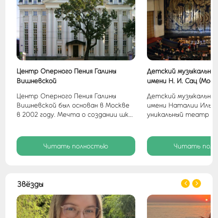
тр
Центр Оперного Пения Галины
Детский музыкальны
Вишневской
имени Н. И. Сац (Моск
тр
Центр Оперного Пения Галины
Детский музыкальны
Вишневской был основан в Москве
имени Наталии Ильи
в 2002 году. Мечта о создании шк...
уникальный театр в М
Читать полностью
Читать пол
Звёзды