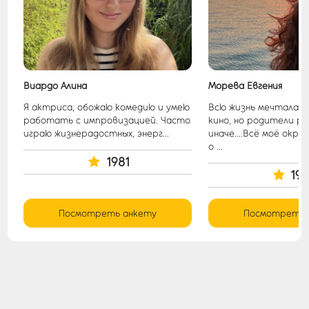
Виардо Алина
Морева Евгения
Я актриса, обожаю комедию и умею
Всю жизнь мечтала с
т.
работать с импровизацией. Часто
кино, но родители р
играю жизнерадостных, энерг...
иначе....Всё моё окр
о ...
1981
191
Посмотреть анкету
Посмотреть 