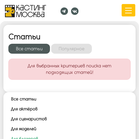
Статьи
Все cтатьи
Популярное
Для выбранных критериев поиска нет
подходящих статей!
Все cтатьи
Для актёров
Для сценаристов
Для моделей
Для блогеров