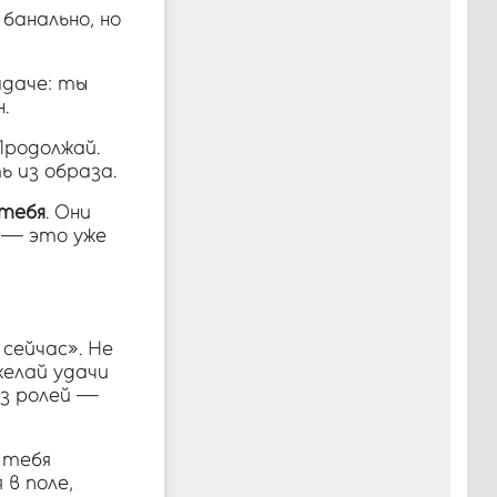
банально, но
адаче: ты
.
Продолжай.
 из образа.
 тебя
. Они
 — это уже
сейчас». Не
желай удачи
ез ролей —
 тебя
в поле,