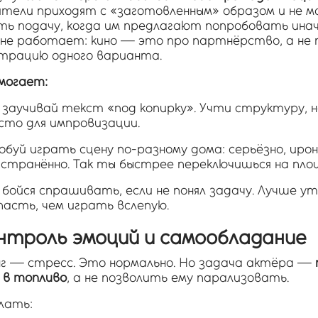
ители приходят с «заготовленным» образом и не м
ть подачу, когда им предлагают попробовать инач
 не работает: кино — это про партнёрство, а не 
трацию одного варианта.
могает:
 заучивай текст «под копирку». Учти структуру, 
сто для импровизации.
обуй играть сцену по-разному дома: серьёзно, ирон
странённо. Так ты быстрее переключишься на пло
 бойся спрашивать, если не понял задачу. Лучше у
пасть, чем играть вслепую.
онтроль эмоций и самообладание
г — стресс. Это нормально. Но задача актёра —
 в топливо
, а не позволить ему парализовать.
лать: