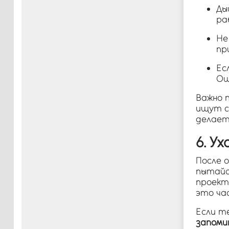
Ды
ра
Не
пр
Ес
Ош
Важно 
ищут с
делает
6. У
После о
пытайс
проект
это ча
Если т
запом