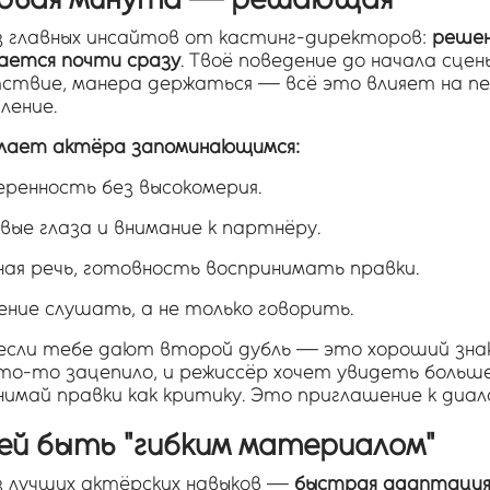
з главных инсайтов от кастинг-директоров:
реше
ается почти сразу
. Твоё поведение до начала сцены
ствие, манера держаться — всё это влияет на п
ление.
лает актёра запоминающимся:
еренность без высокомерия.
вые глаза и внимание к партнёру.
ная речь, готовность воспринимать правки.
ение слушать, а не только говорить.
 если тебе дают второй дубль — это хороший знак
то-то зацепило, и режиссёр хочет увидеть больше
имай правки как критику. Это приглашение к диало
мей быть "гибким материалом"
з лучших актёрских навыков —
быстрая адаптаци