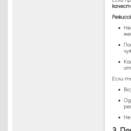
Если п
качест
Режисс
Не
ме
По
чу
Ка
от
Если т
Во
Од
ре
Не
3. П