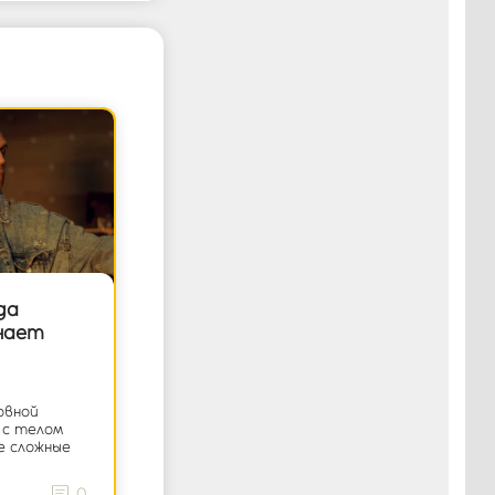
да
нает
овной
 с телом
е сложные
0