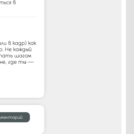
ться в
ли в кадр) как
. Не каждый
стать шагом
ене, где ты —
мментарий