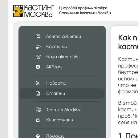
Цифровой профиль актёра
Столичные кастинги Москвы
Как 
Лента событий
каст
Кастинги
База актёров
Кастин
профес
All Stars
внутре
исполн
Новости
что не
формат
Статьи
В этой
кастин
Театры Москвы
проб. 
Киностудии
себя н
1. П
Помощь