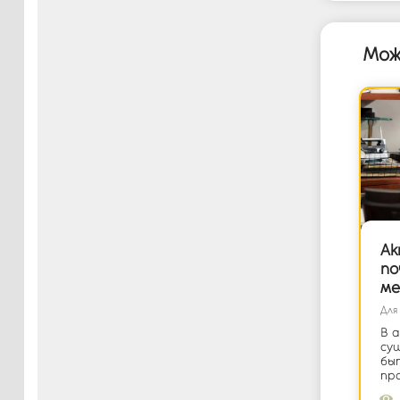
Мож
Ак
по
ме
Для
В 
су
быт
пра