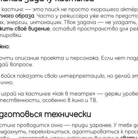
 кастинг — это поиск не просто «хорошего актёр
тного образа
. Часто у режиссёра уже есть предст
, энергии, интонациях. Твоя задача — не угадать,
жить своё видение
, оставив пространство для ре
тировки.
жно:
очти описание проекта и персонажа. Если нет по
дай вопросы.
 бойся показать свою интерпретацию, но делай эт
ично.
 играй на кастинге «как в театре» — держи урове
тественности, особенно в кино и ТВ.
одготовься технически
астинг проводится очно — приди заранее. У тебя 
выдохнуть, переключиться, адаптироваться к про