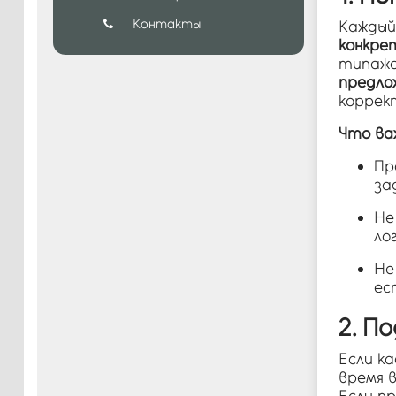
Контакты
Каждый
конкре
типажах
предло
коррек
Что ва
Пр
за
Не
лог
Не
ес
2. П
Если к
время 