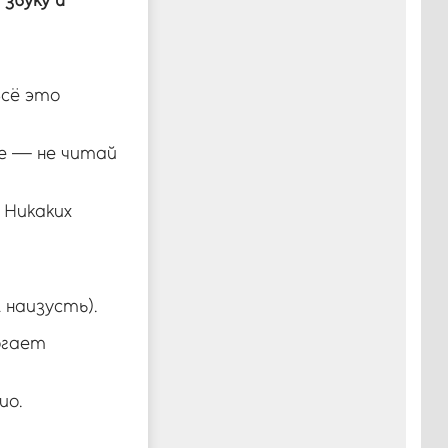
 звуку и
всё это
е — не читай
 Никаких
 наизусть).
огает
ио.