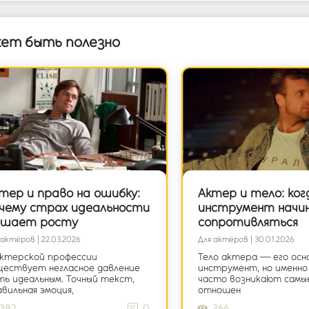
ет быть полезно
тер и право на ошибку:
Актер и тело: ког
чему страх идеальности
инструмент начи
шает росту
сопротивляться
 актёров | 22.03.2026
Для актёров | 30.01.2026
актерской профессии
Тело актера — его осн
ществует негласное давление
инструмент, но именно
ь идеальным. Точный текст,
часто возникают самы
вильная эмоция,
отношен
382
0
366