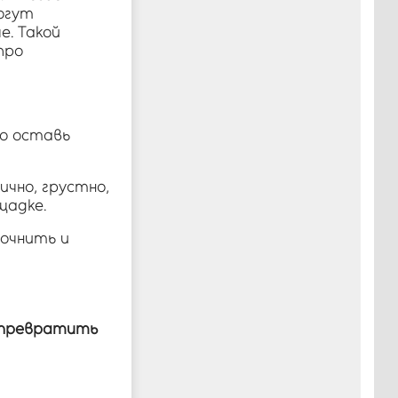
огут
е. Такой
про
но оставь
ично, грустно,
щадке.
точнить и
превратить