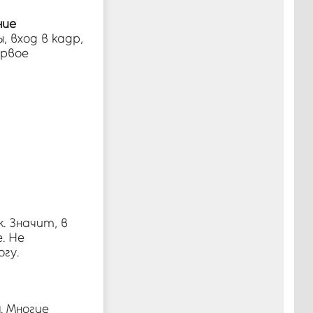
ние
, вход в кадр,
ервое
. Значит, в
. Не
гу.
я
. Многие