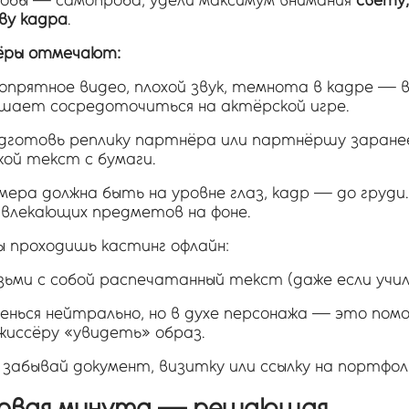
робы — самопроба, удели максимум внимания
свету,
ву кадра
.
ёры отмечают:
опрятное видео, плохой звук, темнота в кадре — 
шает сосредоточиться на актёрской игре.
дготовь реплику партнёра или партнёршу заране
жой текст с бумаги.
мера должна быть на уровне глаз, кадр — до груди.
влекающих предметов на фоне.
ы проходишь кастинг офлайн:
зьми с собой распечатанный текст (даже если учил
енься нейтрально, но в духе персонажа — это пом
жиссёру «увидеть» образ.
 забывай документ, визитку или ссылку на портфол
ервая минута — решающая