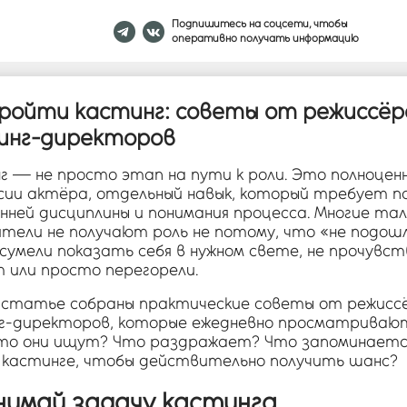
Подпишитесь на соцсети, чтобы
оперативно получать информацию
пройти кастинг: советы от режиссёр
инг-директоров
г — не просто этап на пути к роли. Это полноцен
сии актёра, отдельный навык, который требует п
нней дисциплины и понимания процесса. Многие та
ители не получают роль не потому, что «не подош
 сумели показать себя в нужном свете, не прочувс
 или просто перегорели.
 статье собраны практические советы от режисс
г-директоров, которые ежедневно просматриваю
Что они ищут? Что раздражает? Что запоминаетс
а кастинге, чтобы действительно получить шанс?
онимай задачу кастинга