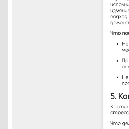
исполн
измени
подход
демонс
Что по
Не
ме
Пр
от
Не
по
5. К
Кастин
стресс
Что де