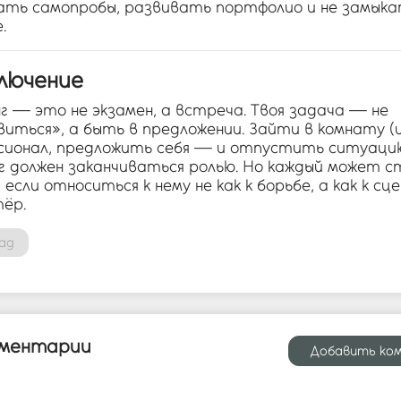
ать самопробы, развивать портфолио и не замыка
.
ключение
г — это не экзамен, а встреча. Твоя задача — не
иться», а быть в предложении. Зайти в комнату (и
сионал, предложить себя — и отпустить ситуацию
г должен заканчиваться ролью. Но каждый может 
 если относиться к нему не как к борьбе, а как к сц
тёр.
ад
ментарии
Добавить ко