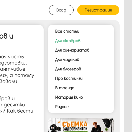
Вход
Регистрация
Все статьи
ов и
Для актёров
Для сценаристов
ная часть
Для моделей
одготовки,
лантливые
Для блогеров
ли», а потому
Про кастинги
твовали
В тренде
История кино
ёров и
т десятки
Разное
я? Как вести