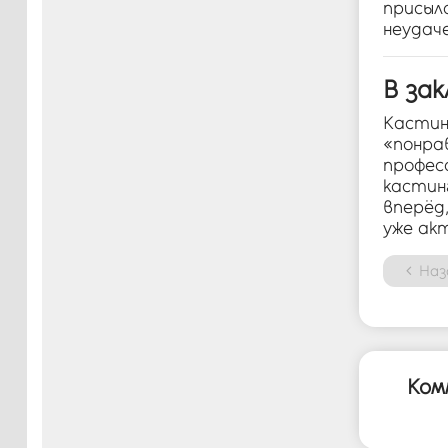
присыл
неудаче
В за
Кастин
«понрав
профес
кастин
вперёд,
уже ак
Наз
Ком