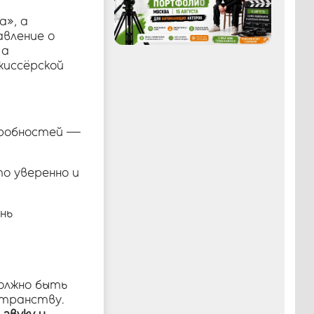
Войти
а», а
авление о
 а
жиссёрской
дробностей —
о уверенно и
нь
должно быть
странству.