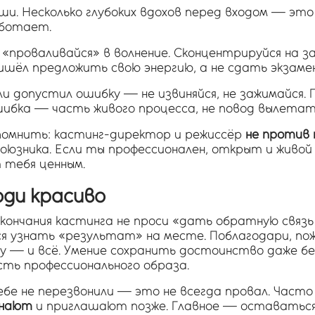
ши. Несколько глубоких вдохов перед входом — это 
ботает.
 «проваливайся» в волнение. Сконцентрируйся на з
ишёл предложить свою энергию, а не сдать экзамен
ли допустил ошибку — не извиняйся, не зажимайся. 
ибка — часть живого процесса, не повод вылетать
помнить: кастинг-директор и режиссёр
не против
оюзника. Если ты профессионален, открыт и живой
 тебя ценным.
ходи красиво
кончания кастинга не проси «дать обратную связь 
я узнать «результат» на месте. Поблагодари, по
у — и всё. Умение сохранить достоинство даже б
сть профессионального образа.
ебе не перезвонили — это не всегда провал. Часто
инают
и приглашают позже. Главное — оставаться 