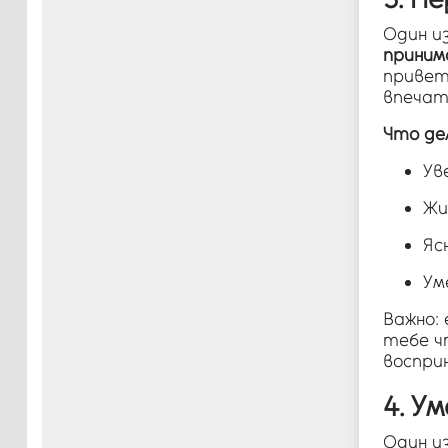
Один и
приним
привет
впечат
Что де
Ув
Жи
Яс
Ум
Важно:
тебе ч
восприн
4. У
Один и