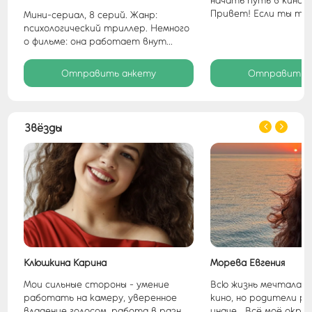
начать путь в кино и 
Привет! Если ты толь
Мини-сериал, 8 серий. Жанр:
психологический триллер. Немного
о фильме: она работает внут...
Отправить анкету
Отправить 
Звёзды
Клюшкина Карина
Морева Евгения
на
Мои сильные стороны - умение
Всю жизнь мечтала с
.
работать на камеру, уверенное
кино, но родители р
владение голосом, работа в разн...
иначе....Всё моё окр