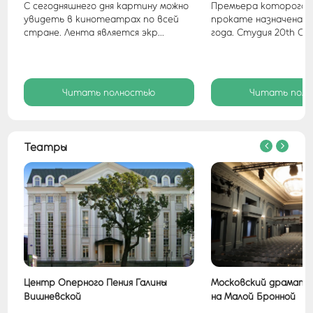
С сегодняшнего дня картину можно
Премьера которого 
а
увидеть в кинотеатрах по всей
прокате назначена на
стране. Лента является экр...
года. Студия 20th Cent
Читать полностью
Читать пол
Театры
Центр Оперного Пения Галины
Московский драмати
Вишневской
на Малой Бронной