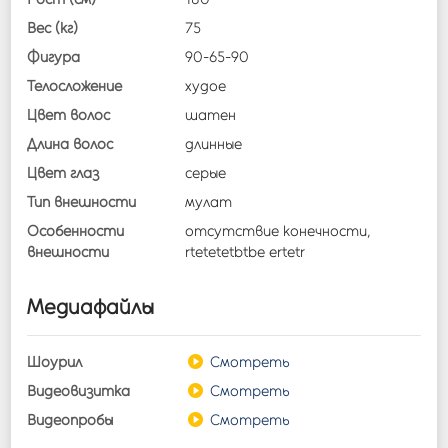
Вес (кг)
75
Фигура
90
-
65
-
90
Телосложение
худое
Цвет волос
шатен
Длина волос
длинные
Цвет глаз
серые
Тип внешности
мулат
Особенности
отсутствие конечности,
внешности
rtetetetbtbe ertetr
Медиафайлы
Шоурил
Смотреть
Видеовизитка
Смотреть
Видеопробы
Смотреть