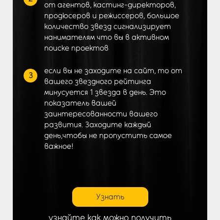
от агентов, кастинг-директоров,
продюсеров и режиссеров, большое
количество звезд сигнализирует
нанимателям что вы в активном
поиске проектов
если вы не заходите на сайт, то от
3
вашего звездного рейтинга
минусуется 1 звезда в день. Это
показатель вашей
заинтересованности вашего
развития. Заходите каждый
день,чтобы не пропустить самое
важное!
Узнать
узнайте как можно получить