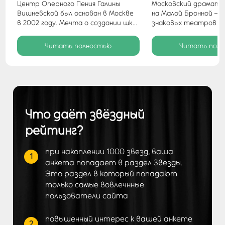
Центр Оперного Пения Галины
Московский драмати
Вишневской был основан в Москве
на Малой Бронной — 
в 2002 году. Мечта о создании шк...
знаковых театров сто
Читать полностью
Читать пол
Что даёт звёздный
рейтинг?
при накоплении 1000 звезд, ваша
1
анкета попадает в раздел Звезды.
Это раздел в который попадают
только самые вовлечнные
пользователи сайта
повышенный интерес к вашей анкете
2