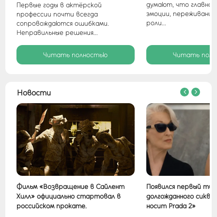
.
думают, что главно
Первые годы в актёрской
эмоции, переживания,
профессии почти всегда
роли...
сопровождаются ошибками.
Неправильные решения...
Читать полностью
Читать пол
Новости
Фильм «Возвращение в Сайлент
Появился первый тиз
Хилл» официально стартовал в
долгожданного сиквел
российском прокате.
носит Prada 2»