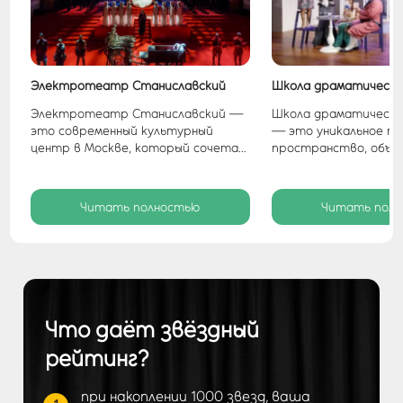
тр
Электротеатр Станиславский
Школа драматическо
Электротеатр Станиславский —
Школа драматическо
это современный культурный
— это уникальное т
тр
центр в Москве, который сочета...
пространство, объед
Читать полностью
Читать пол
Что даёт звёздный
рейтинг?
при накоплении 1000 звезд, ваша