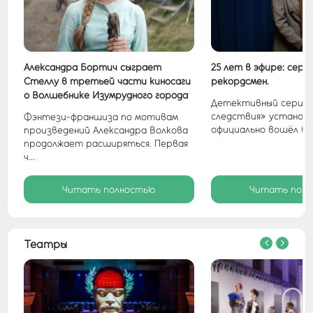
Александра Бортич сыграет
25 лет в эфире: сери
ь
Стеллу в третьей части киносаги
рекордсмен.
а
о Волшебнике Изумрудного города
Детективный сериал
следствия» установи
Фэнтези-франшиза по мотивам
официально вошёл в &l
произведений Александра Волкова
продолжает расширяться. Первая
ч...
Читать полностью
Читать пол
Театры