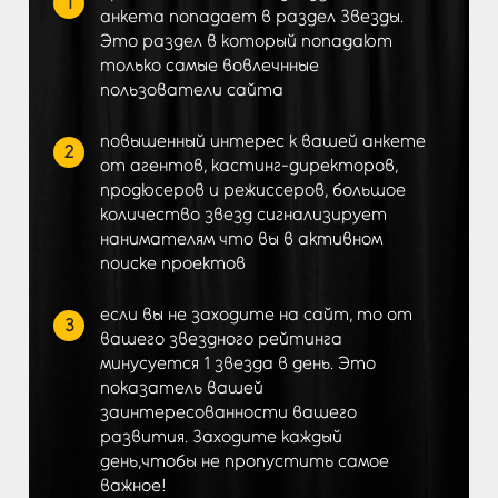
1
анкета попадает в раздел Звезды.
Это раздел в который попадают
только самые вовлечнные
пользователи сайта
повышенный интерес к вашей анкете
2
от агентов, кастинг-директоров,
продюсеров и режиссеров, большое
количество звезд сигнализирует
нанимателям что вы в активном
поиске проектов
если вы не заходите на сайт, то от
3
вашего звездного рейтинга
минусуется 1 звезда в день. Это
показатель вашей
заинтересованности вашего
развития. Заходите каждый
день,чтобы не пропустить самое
важное!