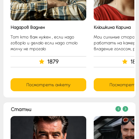
Надаров Вадлен
Клюшкина Карина
Тот кто вам нужен , если надо
Мои сильные стороны
говорю и делаю если надо стою
работать на камеру,
молчу не трогаю
владение голосом, раб
1879
187
Посмотреть анкету
Посмотреть 
Статьи