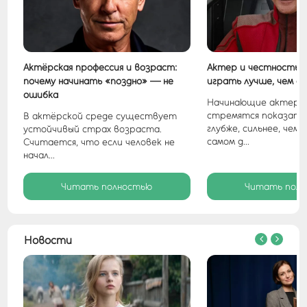
Актёрская профессия и возраст:
Актер и честность: 
почему начинать «поздно» — не
играть лучше, чем е
ошибка
е
Начинающие актеры
.
стремятся показатьс
В актёрской среде существует
глубже, сильнее, чем 
устойчивый страх возраста.
самом д...
Считается, что если человек не
начал...
Читать полностью
Читать пол
Новости