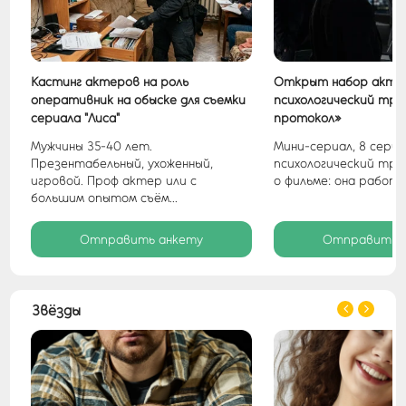
ал
Кастинг актеров на роль
Открыт набор акте
оперативник на обыске для съемки
психологический три
сериала "Лиса"
протокол»
Мужчины 35-40 лет.
Мини-сериал, 8 серий
ая
Презентабельный, ухоженный,
психологический три
игровой. Проф актер или с
о фильме: она работа
большим опытом съём...
Отправить анкету
Отправить 
Звёзды