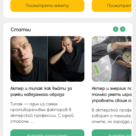
Посмотреть анкету
Посмотреть 
Статьи
Актер и типаж: как выйти за
Актер и энергия: поч
рамки навязанного образа
только уметь играть
управлять своим сос
Типаж — один из самых
противоречивых факторов в
В актерской профес
актерской профессии. С одной
говорят о технике, 
стороны, ...
опыте, но гораздо реж
Читать полностью
Читать пол