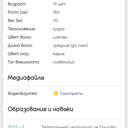
Возраст
19 лет
Рост (см)
180
Вес (кг)
70
Телосложение
худое
Цвет волос
шатен
Длина волос
средние (до плеч)
Цвет глаз
карие
Тип внешности
славянский
Медиафайлы
Видеовизитка
Смотреть
Образование и навыки
2025 - 0
Театральный институт им Ершова