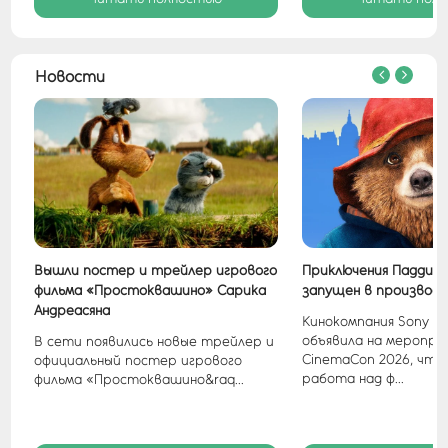
Новости
Вышли постер и трейлер игрового
Приключения Паддинг
фильма «Простоквашино» Сарика
запущен в производ
Андреасяна
Кинокомпания Sony Pic
объявила на меропри
В сети появились новые трейлер и
CinemaCon 2026, что
официальный постер игрового
работа над ф...
фильма «Простоквашино&raq...