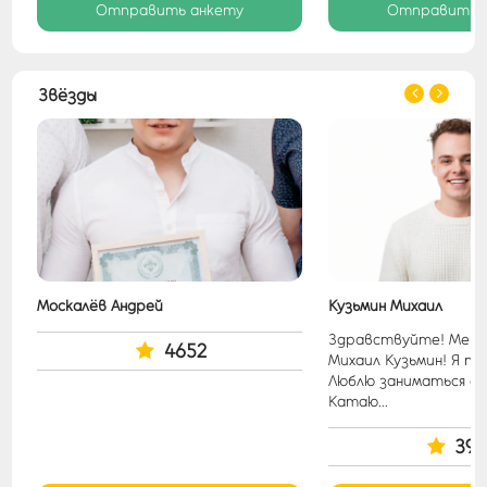
Отправить анкету
Отправить 
Звёзды
Москалёв Андрей
Кузьмин Михаил
Здравствуйте! Меня 
4652
Михаил Кузьмин! Я пе
..
Люблю заниматься с
Катаю...
399