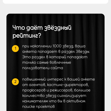
Что даёт звёздный
рейтинг?
при накоплении 1000 звезд, ваша
1
анкета попадает в раздел Звезды.
Это раздел в который попадают
только самые вовлечнные
пользователи сайта
повышенный интерес к вашей анкете
2
от агентов, кастинг-директоров,
продюсеров и режиссеров, большое
количество звезд сигнализирует
нанимателям что вы в активном
поиске проектов