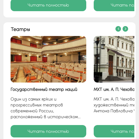
Читать полностью
Читать пол
Театры
Государственный театр наций
МХТ им. А. П. Чехова
из
Один из самых ярких и
МХТ им. А. П. Чехова 
прогрессивных театров
художественный теа
современной России,
Антона Павловича Чех
расположенный в историческом...
Читать полностью
Читать пол