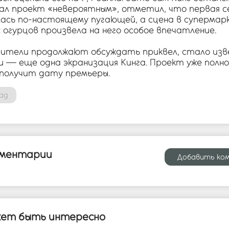
вал проект «невероятным», отметил, что первая с
лась по-настоящему пугающей, а сцена в супермар
 огурцов произвела на него особое впечатление.
рители продолжают обсуждать приквел, стало изв
и — еще одна экранизация Кинга. Проект уже полн
 получит дату премьеры.
ад
ментарии
Добавить ко
ет быть интересно