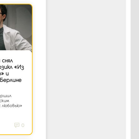
 снял
зикл «Из
ю» и
 Берлине
ершил
ским
с любовью»
0