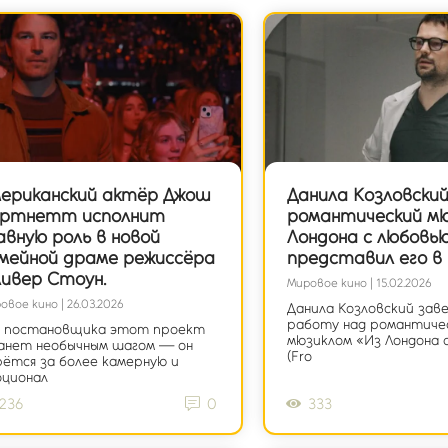
ериканский актёр Джош
Данила Козловский
ртнетт исполнит
романтический мю
авную роль в новой
Лондона с любовь
мейной драме режиссёра
представил его в
ивер Стоун.
Мировое кино | 15.02.2026
овое кино | 26.03.2026
Данила Козловский зав
работу над романтиче
я постановщика этот проект
мюзиклом «Из Лондона 
анет необычным шагом — он
(Fro
ётся за более камерную и
оционал
236
0
333