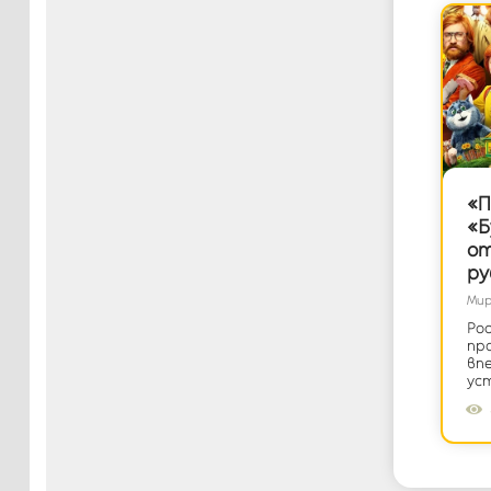
«П
«Б
от
ру
Мир
Ро
пр
вп
ус