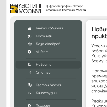
Цифровой профиль актёра
Столичные кастинги Москвы
Новый
Лента событий
прик
Кастинги
База актёров
Успели
повод 
All Stars
Кинг уж
всему, 
Новости
Напомн
Статьи
премье
эпизод
Театры Москвы
жизни Д
столкно
Киностудии
Реакция
Помощь
Кинопои