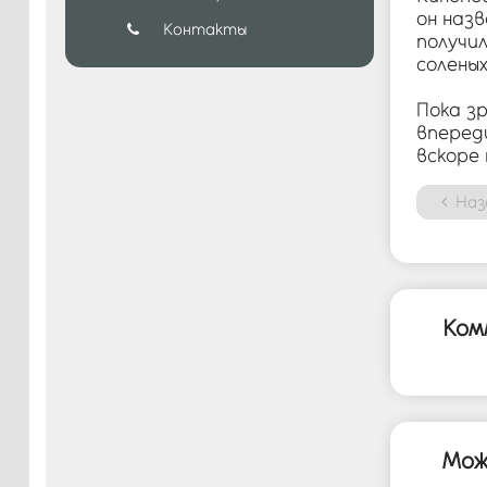
он наз
Контакты
получи
соленых
Пока з
вперед
вскоре
Наз
Ком
Мож