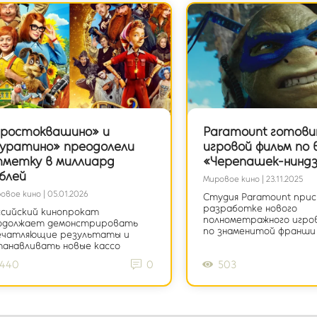
ростоквашино» и
Paramount готови
уратино» преодолели
игровой фильм по 
метку в миллиард
«Черепашек-ниндз
блей
Мировое кино | 23.11.2025
овое кино | 05.01.2026
Студия Paramount прис
разработке нового
ссийский кинопрокат
полнометражного игро
одолжает демонстрировать
по знаменитой франши
ечатляющие результаты и
танавливать новые кассо
440
0
503