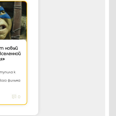
т новый
вселенной
я»
тупила к
вого фильма
0