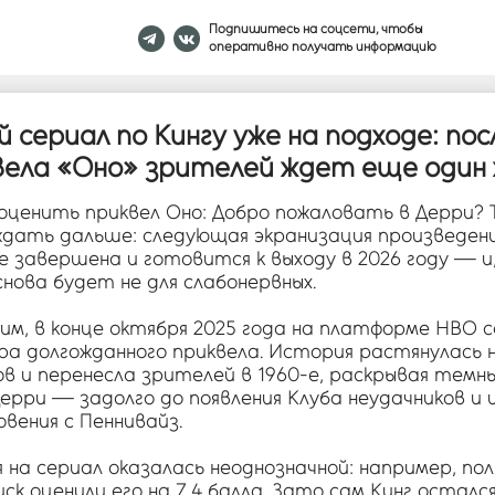
Подпишитесь на соцсети, чтобы
оперативно получать информацию
 сериал по Кингу уже на подходе: пос
вела «Оно» зрителей ждет еще один
 оценить приквел Оно: Добро пожаловать в Дерри? 
ждать дальше: следующая экранизация произведен
е завершена и готовится к выходу в 2026 году — и,
снова будет не для слабонервных.
им, в конце октября 2025 года на платформе HBO 
ра долгожданного приквела. История растянулась 
ов и перенесла зрителей в 1960-е, раскрывая тем
ерри — задолго до появления Клуба неудачников и 
вения с Пеннивайз.
 на сериал оказалась неоднозначной: например, по
ск оценили его на 7,4 балла. Зато сам Кинг осталс