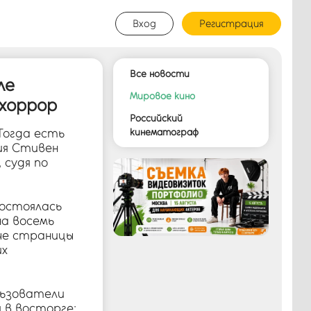
Вход
Регистрация
Все новости
ле
Мировое кино
 хоррор
Российский
Тогда есть
кинематограф
ия Стивен
 судя по
состоялась
на восемь
ные страницы
их
льзователи
я в восторге: