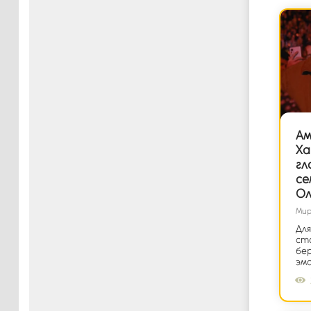
Ам
Ха
гл
се
Ол
Мир
Дл
ст
бер
эм