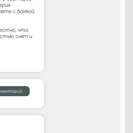
ерия
Войти
кете с банкой
естно, что
остью снят и
мментарий