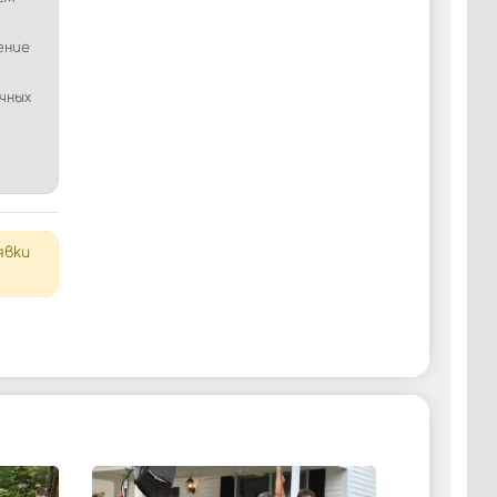
ение
чных
явки