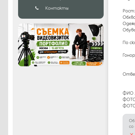
Контакты
Рост:
Обхва
Одеж
Обувь
По сю
Гонор
Ответ
ФИО 
ФОТО
ФОТО
Об
со
×