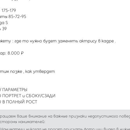
 175-179
ты 85-72-95
да S
 39
жету : где то нужно будет заменять актрису в кадре .
ар: 8.000 ₽
им позже , как утвердят
/ ПАРАМЕТРЫ
 ПОРТРЕТ и СБОКУ/СЗАДИ
 В ПОЛНЫЙ РОСТ
ращаем ваше внимание на важные признаки недопустимого пове
 стороны нанимателей:
Наниматели никогда не просят прислать фото или видео в нижн