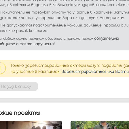
лье, обнаженном виде или в любом сексуализированном контексте
Наниматели не требуют оплату за участие в кастинге, вступл
«закрытые чаты», ускорение отбора или доступ к материалам
Не допускаются подозрительные условия, давление, просьбы о ли
нных вне рамок кастинга
и любом сомнительном общении с нанимателем
обязательно
общите о факте нарушения!
Только зарегистрированные актёры могут подавать за
!
на участие в кастингах.
Зарегистрироваться или Войти
Назад к списку
ожие проекты