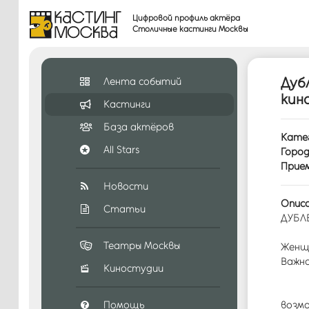
Цифровой профиль актёра
Столичные кастинги Москвы
Дуб
Лента событий
кин
Кастинги
База актёров
Катег
All Stars
Город
Прием
Новости
Описа
Статьи
ДУБЛ
Театры Москвы
Женщи
Важн
Киностудии
Помощь
возмо