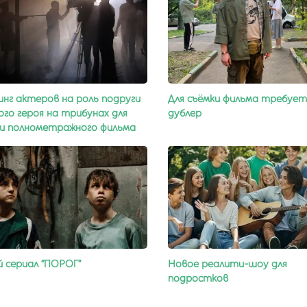
нг актеров на роль подруги
Для съёмки фильма требует
ого героя на трибунах для
дублер
и полнометражного фильма
 сериал “ПОРОГ”
Новое реалити-шоу для
подростков