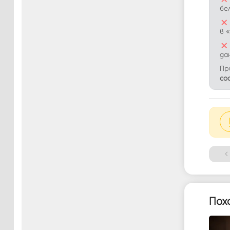
бе
×
в 
×
да
Пр
со
Пох