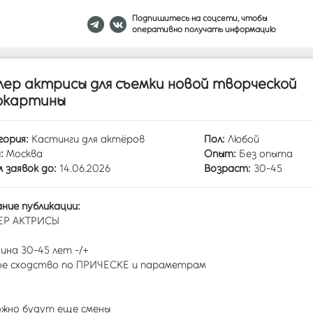
Подпишитесь на соцсети, чтобы
оперативно получать информацию
лер актрисы для съемки новой творческой
окартины
ория:
Кастинги для актёров
Пол:
Любой
:
Москва
Опыт:
Без опыта
 заявок до:
14.06.2026
Возраст:
30-45
ние публикации:
ЕР АКТРИСЫ
на 30-45 лет -/+
ое сходство по ПРИЧЕСКЕ и параметрам
жно будут еще смены