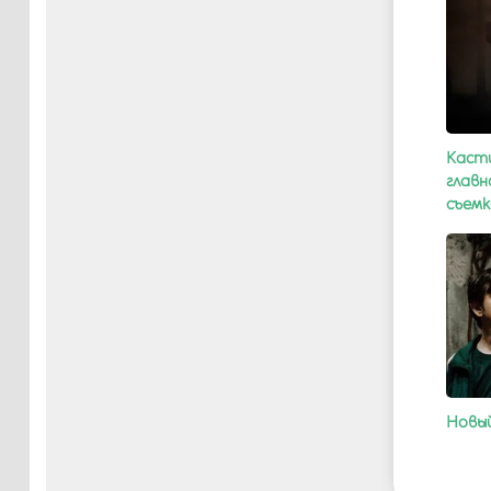
Касти
главн
съемк
Новый