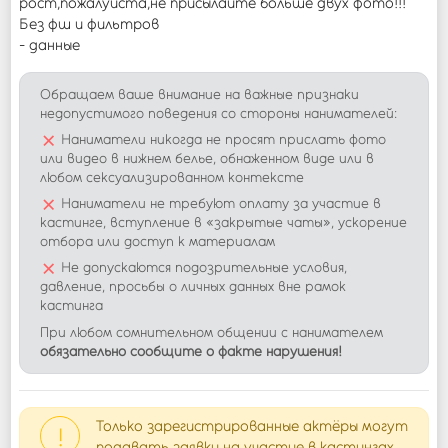
рост,пожалуйста,не присылайте больше двух фото!!!
Без фш и фильтров
- данные
Обращаем ваше внимание на важные признаки
недопустимого поведения со стороны нанимателей:
×
Наниматели никогда не просят прислать фото
или видео в нижнем белье, обнаженном виде или в
любом сексуализированном контексте
×
Наниматели не требуют оплату за участие в
кастинге, вступление в «закрытые чаты», ускорение
отбора или доступ к материалам
×
Не допускаются подозрительные условия,
давление, просьбы о личных данных вне рамок
кастинга
При любом сомнительном общении с нанимателем
обязательно сообщите о факте нарушения!
Только зарегистрированные актёры могут
!
подавать заявки на участие в кастингах.